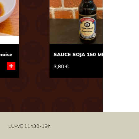
Next
GINGEMBRE 45g Environ
+
1,20 €
5,00 
LU-VE 11h30-19h