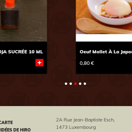
ise
SAUCE SOJA 150 ML
+
+
3,80 €
2A Rue Jean-Baptiste Esch,
CARTE
1473 Luxembourg
 IDÉES DE HIRO