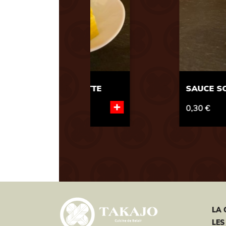
Previous
 SUCRÉE 10 ML
Oeuf Mollet À La Japona
+
0,80 €
LA 
LES