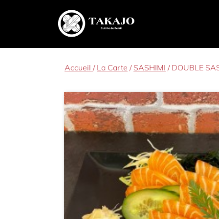
Accueil
/
La Carte
/
SASHIMI
/ DOUBLE SA