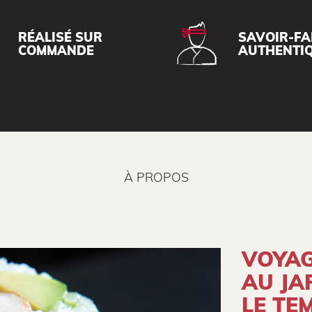
RÉALISÉ SUR
SAVOIR-FA
COMMANDE
AUTHENTI
À PROPOS
VOYA
AU JA
LE TE