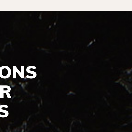
IONS
UR
S