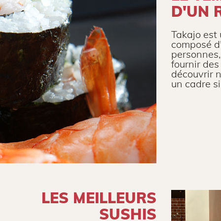
D'UN 
Takajo est 
composé d'
personnes,
fournir des
découvrir 
un cadre si
LES MEILLEURS
SUSHIS