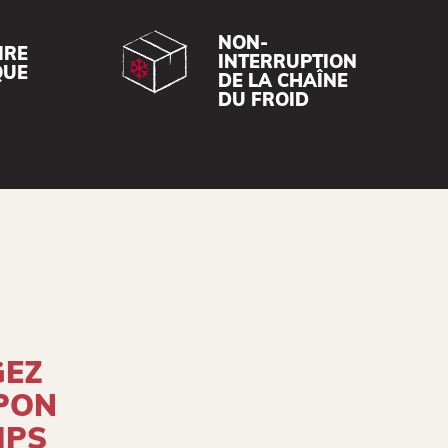
NON-
IRE
INTERRUPTION
QUE
DE LA CHAÎNE
DU FROID
GEZ
PON
MPS