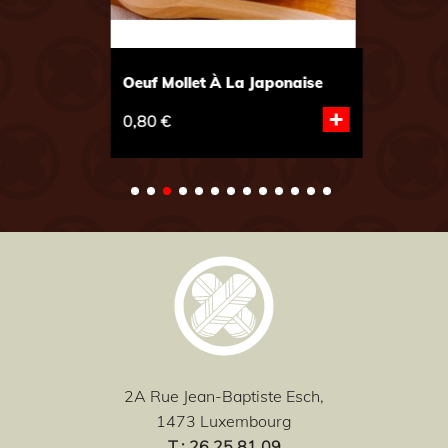
Oeuf Mollet À La Japonaise
P
+
0,80 €
3
2A Rue Jean-Baptiste Esch,
1473 Luxembourg
T
.: 26 25 81 09