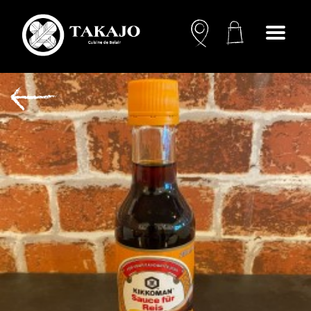
Open
menu