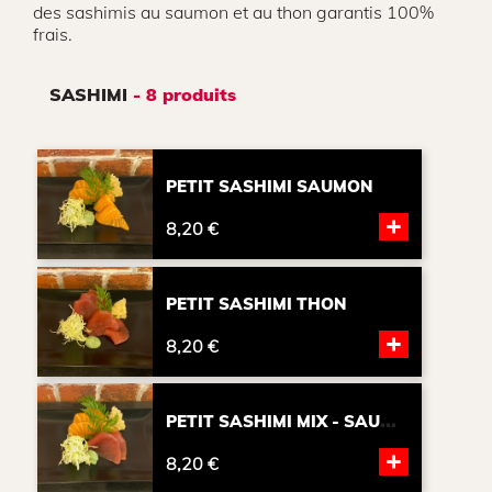
des sashimis au saumon et au thon garantis 100%
frais.
SASHIMI
- 8 produits
PETIT SASHIMI SAUMON
+
8,20 €
PETIT SASHIMI THON
+
8,20 €
P
ETIT SASHIMI MIX - SAUMON,...
+
8,20 €