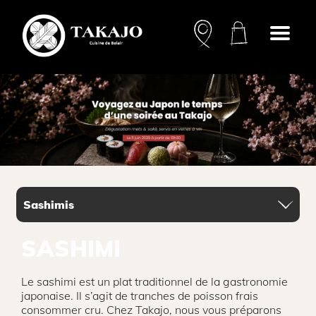
Open
menu
SASHIMI
Le sashimi est un plat traditionnel de la gastronomie
japonaise. Il s’agit de tranches de poisson frais
consommer cru. Chez Takajo, nous vous préparons