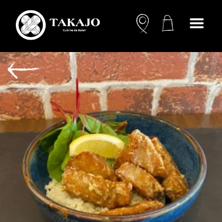
Open
menu