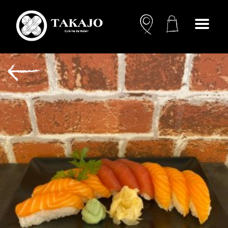
Open
menu