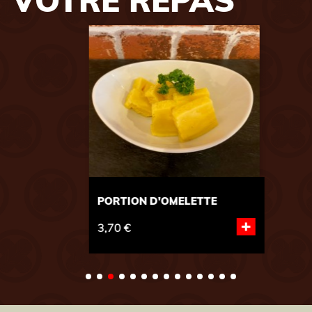
VOTRE REPAS
PORTION D'OMELETTE
P
+
3,70 €
3