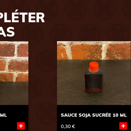
PLÉTER
AS
 ML
SAUCE SOJA 500 ML
+
+
6,80 €