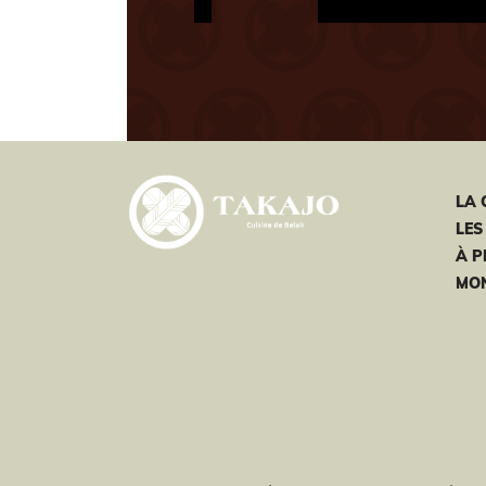
LA 
LES
À 
MON