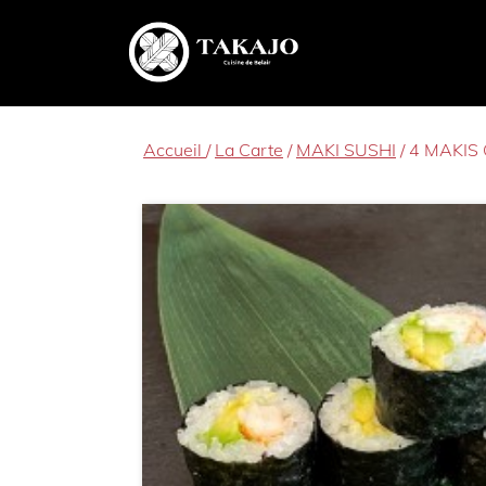
Accueil
/
La Carte
/
MAKI SUSHI
/ 4 MAKIS