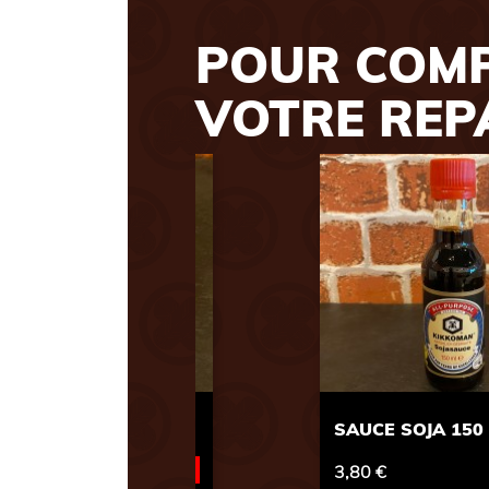
POUR COM
VOTRE REP
Previous
 150 ML
SAUCE SOJA SUCRÉE 10
+
0,30 €