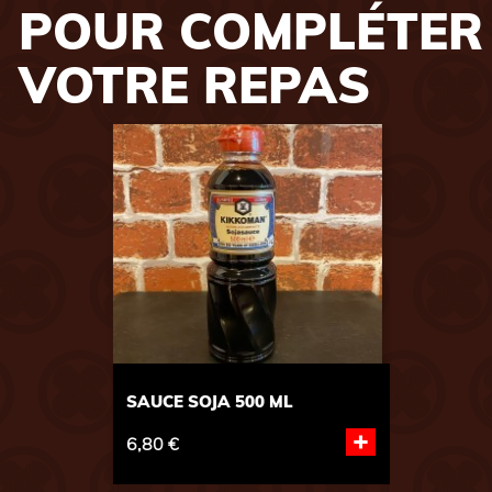
POUR COMPLÉTER
VOTRE REPAS
SAUCE SOJA 500 ML
P
+
6,80 €
3