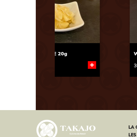
Previous
PORTION D'OMELETTE
+
3,70 €
LA 
LES