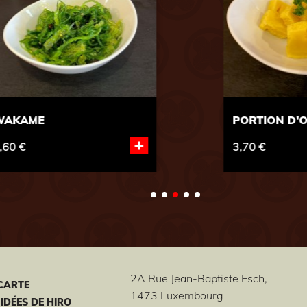
GINGEMBRE 45g Environ
+
+
1,20 €
2A Rue Jean-Baptiste Esch,
CARTE
1473 Luxembourg
 IDÉES DE HIRO