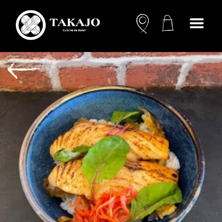
Open
menu