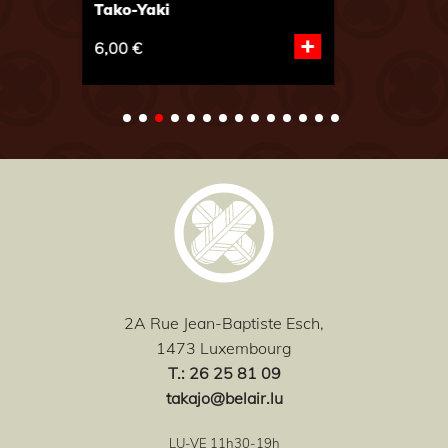
Tako-Yaki
SA
+
6,00 €
6,
2A Rue Jean-Baptiste Esch,
1473 Luxembourg
T
.: 26 25 81 09
takajo@belair.lu
LU-VE 11h30-19h