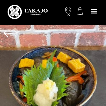
Open
menu