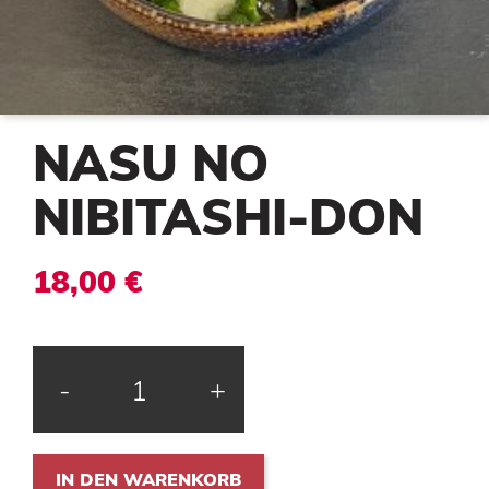
NASU NO
NIBITASHI-DON
18,00 €
-
+
IN DEN WARENKORB