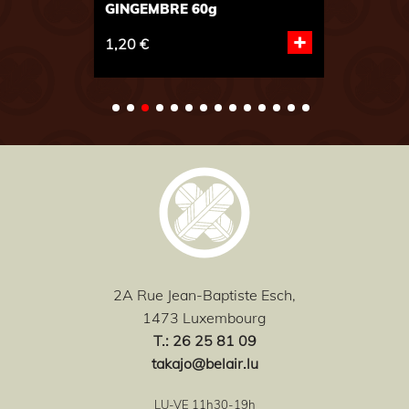
GINGEMBRE 60g
O
+
1,20 €
0
2A Rue Jean-Baptiste Esch,
1473 Luxembourg
T
.: 26 25 81 09
takajo@belair.lu
LU-VE 11h30-19h