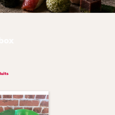
box
duits