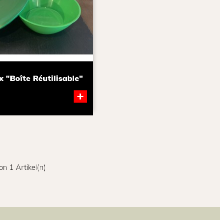
 "boîte Réutilisable"
+
on 1 Artikel(n)